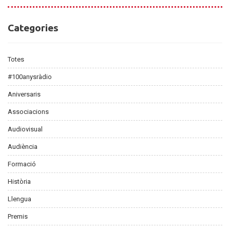
Categories
Categories
Totes
#100anysràdio
Aniversaris
Associacions
Audiovisual
Audiència
Formació
Història
Llengua
Premis