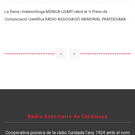
La física i meteoròloga MÒNICA USART rebrà el 1r Premi de
Comunicació Científica RÀDIO ASSOCIACIÓ. MEMORIAL PRATDESABA
«
»
Ràdio
Ràdio Associació de Catalunya
Associació
de
Cooperativa pionera de la ràdio fundada l’any 1924 amb el nom