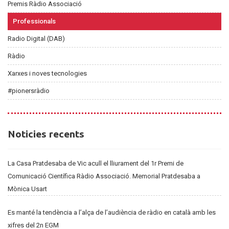
Premis Ràdio Associació
Professionals
Radio Digital (DAB)
Ràdio
Xarxes i noves tecnologies
#pionersràdio
Noticies
Noticies recents
recents
La Casa Pratdesaba de Vic acull el lliurament del 1r Premi de
Comunicació Científica Ràdio Associació. Memorial Pratdesaba a
Mònica Usart
Es manté la tendència a l’alça de l’audiència de ràdio en català amb les
xifres del 2n EGM