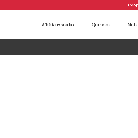
Coop
#100anysràdio
Qui som
Notí