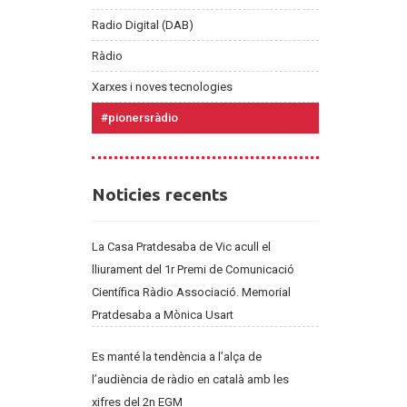
Radio Digital (DAB)
Ràdio
Xarxes i noves tecnologies
#pionersràdio
Noticies
Noticies recents
recents
La Casa Pratdesaba de Vic acull el
lliurament del 1r Premi de Comunicació
Científica Ràdio Associació. Memorial
Pratdesaba a Mònica Usart
Es manté la tendència a l’alça de
l’audiència de ràdio en català amb les
xifres del 2n EGM