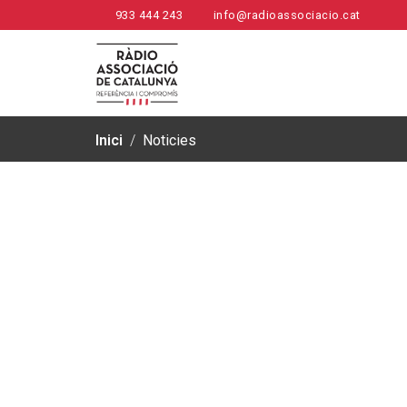
933 444 243
info@radioassociacio.cat
Inici
/
Noticies