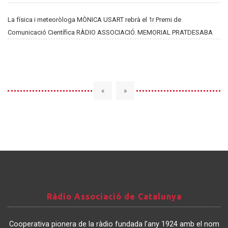
La física i meteoròloga MÒNICA USART rebrà el 1r Premi de
Comunicació Científica RÀDIO ASSOCIACIÓ. MEMORIAL PRATDESABA
«
»
Ràdio
Ràdio Associació de Catalunya
Associació
de
Cooperativa pionera de la ràdio fundada l’any 1924 amb el nom