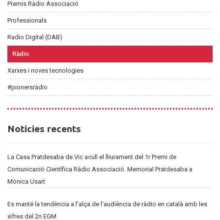
Premis Ràdio Associació
Professionals
Radio Digital (DAB)
Ràdio
Xarxes i noves tecnologies
#pionersràdio
Noticies
Noticies recents
recents
La Casa Pratdesaba de Vic acull el lliurament del 1r Premi de
Comunicació Científica Ràdio Associació. Memorial Pratdesaba a
Mònica Usart
Es manté la tendència a l’alça de l’audiència de ràdio en català amb les
xifres del 2n EGM