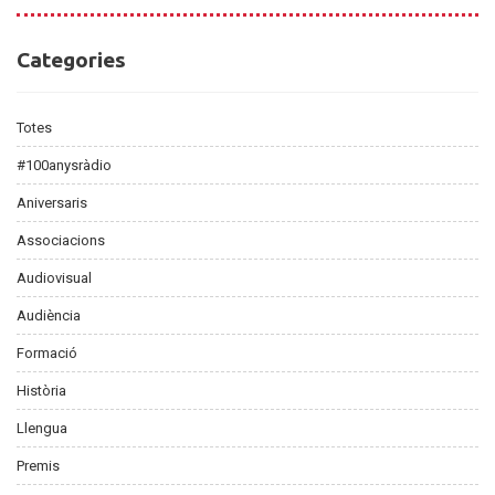
Categories
Categories
Totes
#100anysràdio
Aniversaris
Associacions
Audiovisual
Audiència
Formació
Història
Llengua
Premis