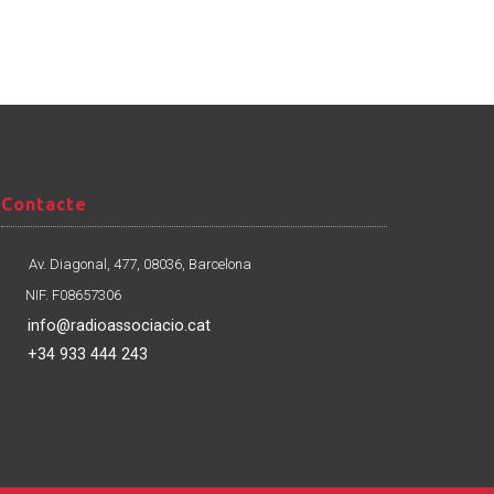
Contacte
Contacte
Av. Diagonal, 477, 08036, Barcelona
NIF. F08657306
info@radioassociacio.cat
+34 933 444 243