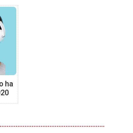
io ha
020