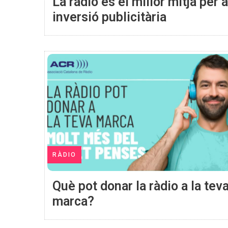
La ràdio és el millor mitjà per a
inversió publicitària
RÀDIO
Què pot donar la ràdio a la tev
marca?