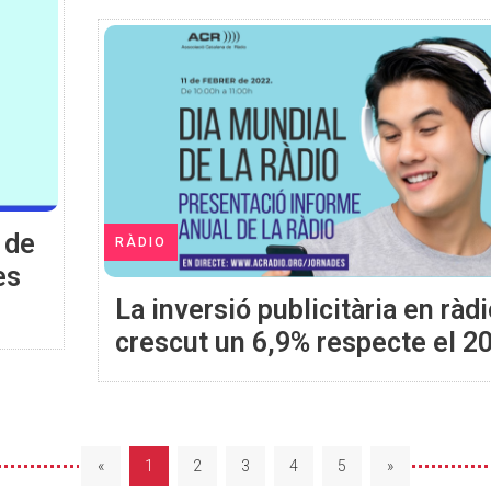
 de
RÀDIO
es
La inversió publicitària en ràd
crescut un 6,9% respecte el 2
«
1
2
3
4
5
»