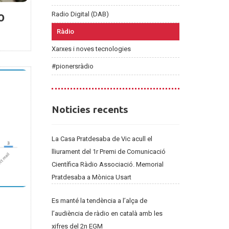
o
Radio Digital (DAB)
Ràdio
Xarxes i noves tecnologies
#pionersràdio
Noticies
Noticies recents
recents
La Casa Pratdesaba de Vic acull el
lliurament del 1r Premi de Comunicació
Científica Ràdio Associació. Memorial
Pratdesaba a Mònica Usart
Es manté la tendència a l’alça de
l’audiència de ràdio en català amb les
xifres del 2n EGM