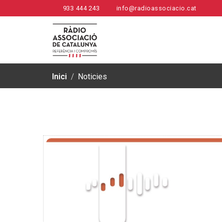
933 444 243
info@radioassociacio.cat
Inici
/
Noticies