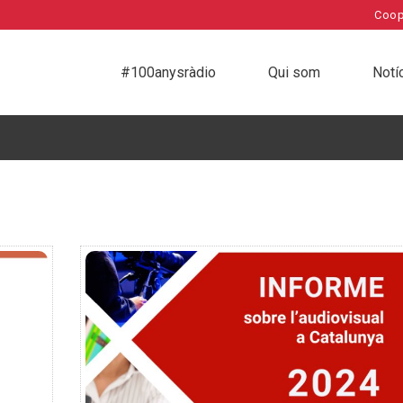
Coop
#100anysràdio
Qui som
Notí