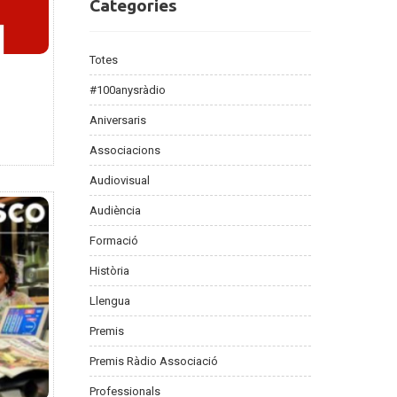
Categories
Categories
Totes
#100anysràdio
Aniversaris
Associacions
Audiovisual
Audiència
Formació
Història
Llengua
Premis
Premis Ràdio Associació
Professionals