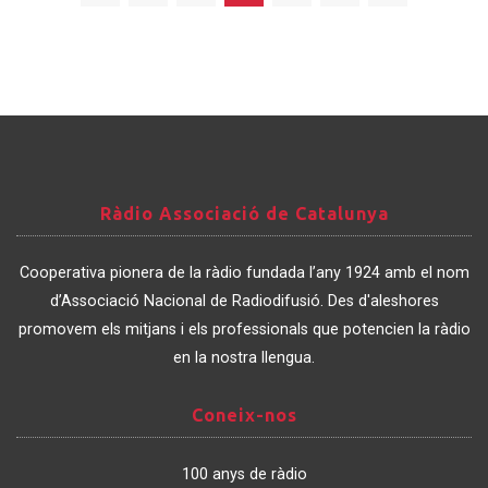
Ràdio
Ràdio Associació de Catalunya
Associació
de
Cooperativa pionera de la ràdio fundada l’any 1924 amb el nom
Catalunya
d’Associació Nacional de Radiodifusió. Des d'aleshores
promovem els mitjans i els professionals que potencien la ràdio
en la nostra llengua.
Coneix-
Coneix-nos
nos
100 anys de ràdio