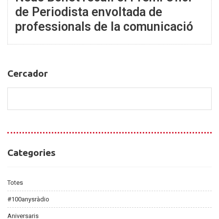
de Periodista envoltada de
professionals de la comunicació
Cercador
Cercador
Categories
Categories
Totes
#100anysràdio
Aniversaris