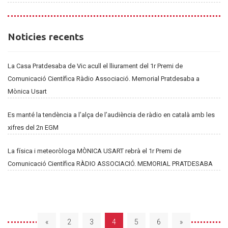
Noticies
Noticies recents
recents
La Casa Pratdesaba de Vic acull el lliurament del 1r Premi de
Comunicació Científica Ràdio Associació. Memorial Pratdesaba a
Mònica Usart
Es manté la tendència a l’alça de l’audiència de ràdio en català amb les
xifres del 2n EGM
La física i meteoròloga MÒNICA USART rebrà el 1r Premi de
Comunicació Científica RÀDIO ASSOCIACIÓ. MEMORIAL PRATDESABA
«
2
3
4
5
6
»