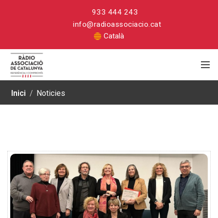
933 444 243
info@radioassociacio.cat
Català
Inici
/
Noticies