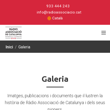
933 444 243
info@radioassociacio.cat
Català
Inici
/
Galeria
Galeria
Galeria
Imatges, publicacions i documents que il·lustren la
història de Ràdio Associació de Catalunya i dels seus
pioners.