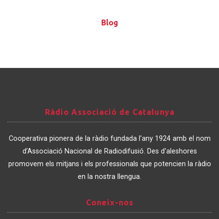
Blog
Blog
Ràdio
Ràdio Associació de Catalunya
Associació
de
Cooperativa pionera de la ràdio fundada l’any 1924 amb el nom
Catalunya
d’Associació Nacional de Radiodifusió. Des d'aleshores
promovem els mitjans i els professionals que potencien la ràdio
en la nostra llengua.
Coneix-
Coneix-nos
nos