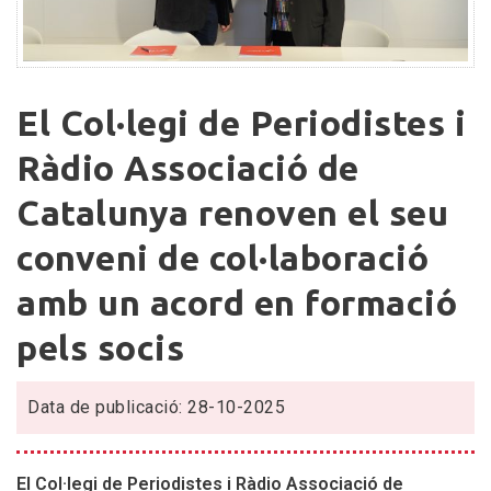
El
El Col·legi de Periodistes i
Col·legi
de
Ràdio Associació de
Periodistes
Catalunya renoven el seu
i
Ràdio
conveni de col·laboració
Associació
de
amb un acord en formació
Catalunya
pels socis
renoven
el
seu
Data de publicació: 28-10-2025
conveni
de
col·laboració
El Col·legi de Periodistes i Ràdio Associació de