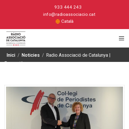
933 444 243
info@radioassociacio.cat
Català
Inici
/
Noticies
/
Radio Associació de Catalunya |
Formació