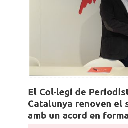
El
El Col·legi de Periodis
Col·legi
de
Catalunya renoven el s
Periodistes
amb un acord en forma
i
Ràdio