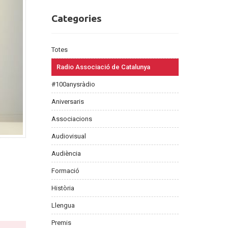
Categories
Categories
Totes
Radio Associació de Catalunya
#100anysràdio
Aniversaris
Associacions
Audiovisual
Audiència
Formació
Història
Llengua
Premis