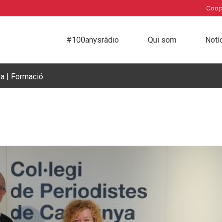
Coop
#100anysràdio
Qui som
Notí
a | Formació