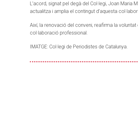
L’acord, signat pel degà del Col·legi, Joan Maria 
actualitza i amplia el contingut d’aquesta col·lab
Així, la renovació del conveni, reafirma la voluntat d
col·laboració professional.
IMATGE: Col·legi de Periodistes de Catalunya.