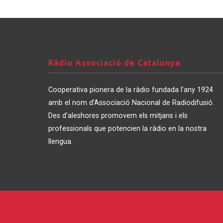
Ràdio
Ràdio Associació de Catalunya
Associació
de
Cooperativa pionera de la ràdio fundada l’any 1924
Catalunya
amb el nom d’Associació Nacional de Radiodifusió.
Des d'aleshores promovem els mitjans i els
professionals que potencien la ràdio en la nostra
llengua.