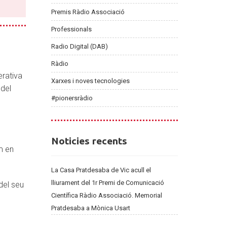
Premis Ràdio Associació
Professionals
Radio Digital (DAB)
Ràdio
rativa
Xarxes i noves tecnologies
 del
#pionersràdio
Noticies
Noticies recents
m en
recents
La Casa Pratdesaba de Vic acull el
lliurament del 1r Premi de Comunicació
del seu
Científica Ràdio Associació. Memorial
Pratdesaba a Mònica Usart