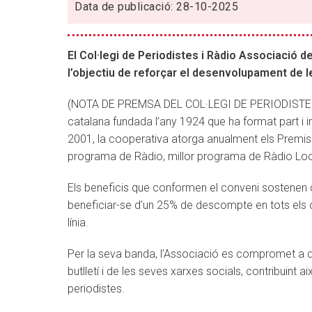
Associació
Data de publicació: 28-10-2025
de
Catalunya
renoven
El Col·legi de Periodistes i Ràdio Associació 
el
l’objectiu de reforçar el desenvolupament de l
seu
conveni
(NOTA DE PREMSA DEL COL·LEGI DE PERIODISTES 
de
catalana fundada l’any 1924 que ha format part i i
col·laboració
2001, la cooperativa atorga anualment els Premis
amb
programa de Ràdio, millor programa de Ràdio Local,
un
Els beneficis que conformen el conveni sostenen
acord
beneficiar-se d’un 25% de descompte en tots els c
en
línia.
formació
pels
Per la seva banda, l’Associació es compromet a di
socis
butlletí i de les seves xarxes socials, contribuint a
periodistes.