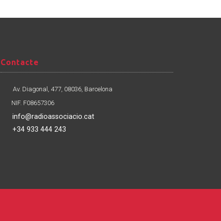
Contacte
Contacte
Av. Diagonal, 477, 08036, Barcelona
NIF. F08657306
info@radioassociacio.cat
+34 933 444 243