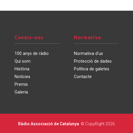
Coneix-
Normativa
Coneix-nos
Normativa
nos
100 anys de ràdio
Normativa d'us
Qui som
Protecció de dades
Història
Política de galetes
Notícies
Contacte
Premis
Galeria
Ràdio Associació de Catalunya
. © CopyRight 2026