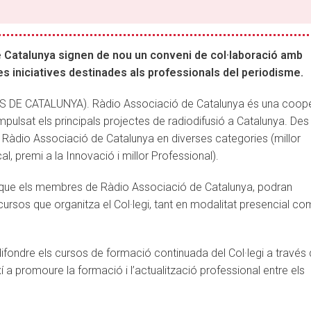
de Catalunya signen de nou un conveni de col·laboració amb
es iniciatives destinades als professionals del periodisme.
DE CATALUNYA). Ràdio Associació de Catalunya és una coope
mpulsat els principals projectes de radiodifusió a Catalunya. Des
 Ràdio Associació de Catalunya en diverses categories (millor
 premi a la Innovació i millor Professional).
 que els membres de Ràdio Associació de Catalunya, podran
ursos que organitza el Col·legi, tant en modalitat presencial co
fondre els cursos de formació continuada del Col·legi a través 
ixí a promoure la formació i l’actualització professional entre els