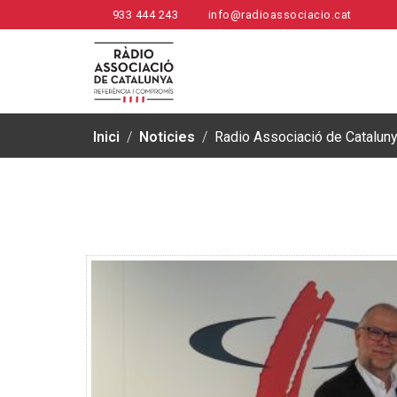
933 444 243
info@radioassociacio.cat
Inici
/
Noticies
/
Radio Associació de Cataluny