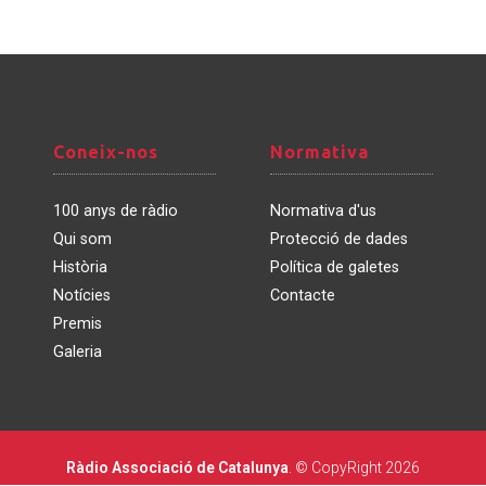
Coneix-
Normativa
Coneix-nos
Normativa
nos
100 anys de ràdio
Normativa d'us
Qui som
Protecció de dades
Història
Política de galetes
Notícies
Contacte
Premis
Galeria
Ràdio Associació de Catalunya
. © CopyRight 2026