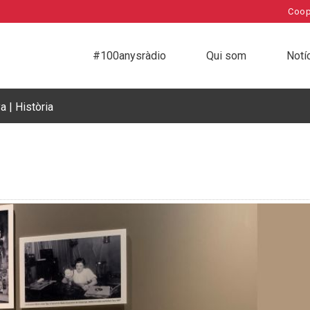
Coop
#100anysràdio
Qui som
Notí
 | Història