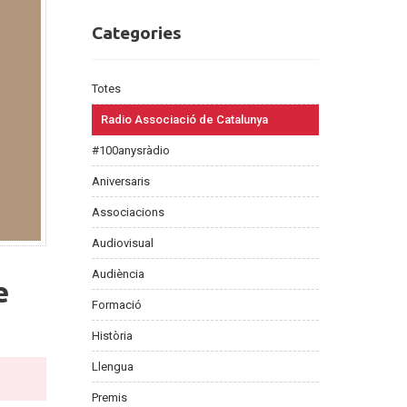
Categories
Categories
Totes
Radio Associació de Catalunya
#100anysràdio
Aniversaris
Associacions
Audiovisual
Audiència
e
Formació
Història
Llengua
Premis