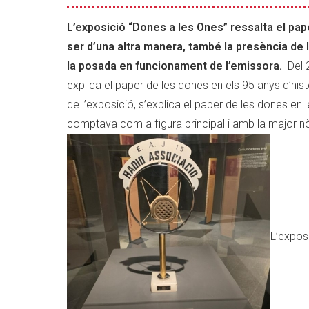
orígens
de
L’exposició “Dones a les Ones” ressalta el pap
les
ser d’una altra manera, també la presència de
dones
la posada en funcionament de l’emissora.
Del 2
a
explica el paper de les dones en els 95 anys d’histò
les
ones
de l’exposició, s’explica el paper de les dones e
comptava com a figura principal i amb la major n
L’exposi