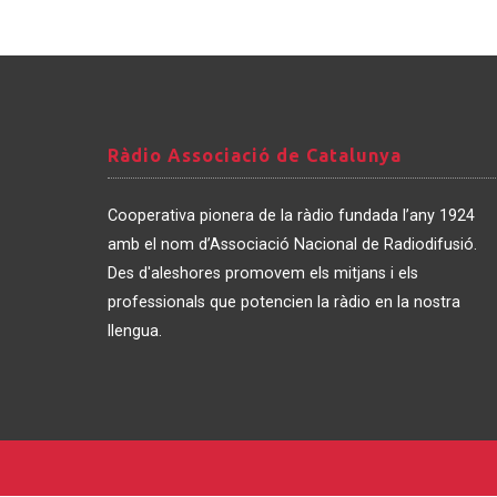
Ràdio
Ràdio Associació de Catalunya
Associació
de
Cooperativa pionera de la ràdio fundada l’any 1924
Catalunya
amb el nom d’Associació Nacional de Radiodifusió.
Des d'aleshores promovem els mitjans i els
professionals que potencien la ràdio en la nostra
llengua.