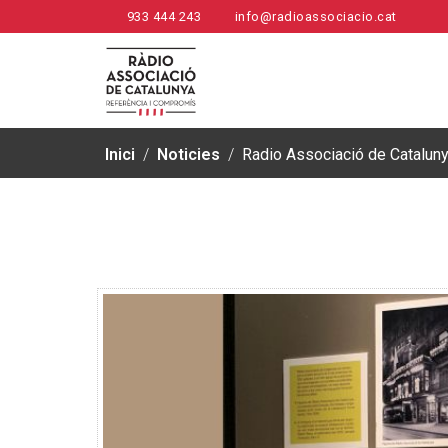
933 444 243
info@radioassociacio.cat
Inici
/
Noticies
/
Radio Associació de Catalunya