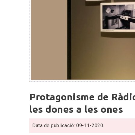
Protagonisme
Protagonisme de Ràdio
de
Ràdio
les dones a les ones
Associació
en
Data de publicació: 09-11-2020
els