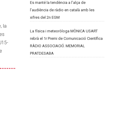
Es manté la tendència a l’alça de
l’audiència de ràdio en català amb les
xifres del 2n EGM
, la
La física i meteoròloga MÒNICA USART
nes
rebrà el 1r Premi de Comunicació Científica
J15-
RÀDIO ASSOCIACIÓ. MEMORIAL
e
PRATDESABA