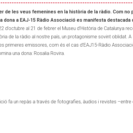
er de les veus femenines en la història de la ràdio. Com no 
 la dona a EAJ-15 Ràdio Associació es manifesta destacada
2 d’octubre al 21 de febrer el Museu d’Història de Catalunya rec
ria de la ràdio al nostre país, un protagonisme sovint oblidat. A l’
n les primeres emissores, com és el cas d’EAJ15-Ràdio Associaci
òmina una dona: Rosalia Rovira.
ció fa un repàs a través de fotografies, àudios i revistes –entre 