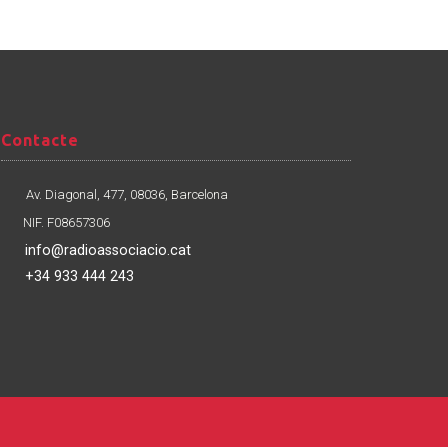
Contacte
Contacte
Av. Diagonal, 477, 08036, Barcelona
NIF. F08657306
info@radioassociacio.cat
+34 933 444 243