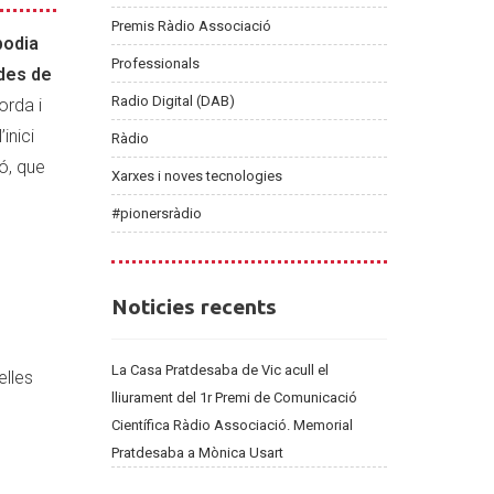
Premis Ràdio Associació
podia
Professionals
 des de
Radio Digital (DAB)
orda i
inici
Ràdio
ó, que
Xarxes i noves tecnologies
#pionersràdio
Noticies
Noticies recents
recents
La Casa Pratdesaba de Vic acull el
elles
lliurament del 1r Premi de Comunicació
Científica Ràdio Associació. Memorial
Pratdesaba a Mònica Usart