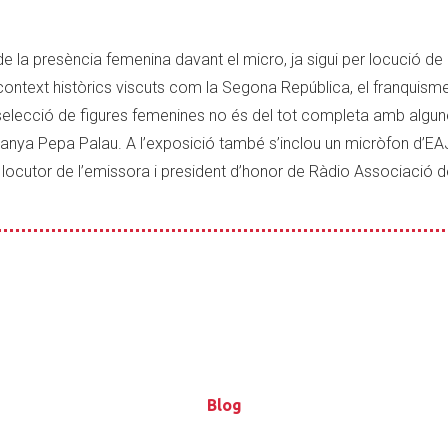
e la presència femenina davant el micro, ja sigui per locució de
ontext històrics viscuts com la Segona República, el franquisme
a selecció de figures femenines no és del tot completa amb algu
nya Pepa Palau. A l’exposició també s’inclou un micròfon d’EA
 locutor de l’emissora i president d’honor de Ràdio Associació d
Blog
Blog