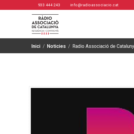
933 444 243
info@radioassociacio.cat
Inici
/
Noticies
/
Radio Associació de Cataluny