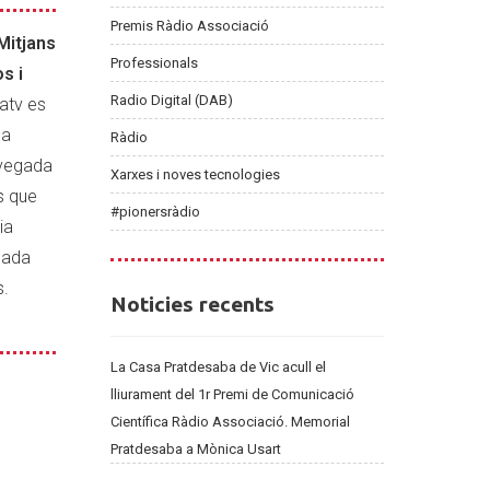
Premis Ràdio Associació
Mitjans
Professionals
s i
Radio Digital (DAB)
atv es
la
Ràdio
 vegada
Xarxes i noves tecnologies
s que
#pionersràdio
ia
rmada
s.
Noticies
Noticies recents
recents
La Casa Pratdesaba de Vic acull el
lliurament del 1r Premi de Comunicació
Científica Ràdio Associació. Memorial
Pratdesaba a Mònica Usart