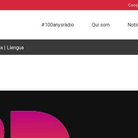
Coop
#100anysràdio
Qui som
Notí
a | Llengua