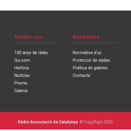
Coneix-
Normativa
Coneix-nos
Normativa
nos
100 anys de ràdio
Normativa d'us
Qui som
Protecció de dades
Història
Política de galetes
Notícies
Contacte
Premis
Galeria
Ràdio Associació de Catalunya
. © CopyRight 2026