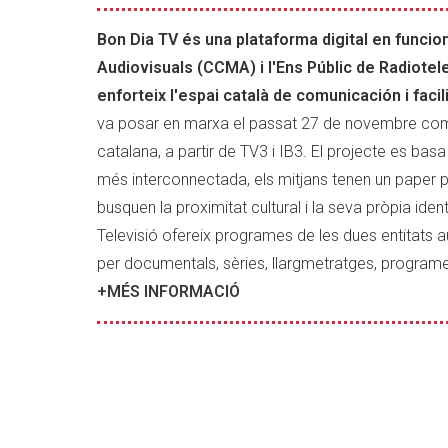
de
continguts
Bon Dia TV és una plataforma digital en funci
audiovisuals
Audiovisuals (CCMA) i l'Ens Públic de Radiotele
dels
enforteix l'espai català de comunicación i facil
territoris
va posar en marxa el passat 27 de novembre com un
de
l’àmbit
catalana, a partir de TV3 i IB3. El projecte es b
lingüístic
més interconnectada, els mitjans tenen un paper pr
català.
busquen la proximitat cultural i la seva pròpia ide
Televisió ofereix programes de les dues entitats a
per documentals, sèries, llargmetratges, programes d
+MÉS INFORMACIÓ