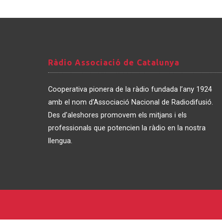
Ràdio
Ràdio Associació de Catalunya
Associació
de
Cooperativa pionera de la ràdio fundada l’any 1924
Catalunya
amb el nom d’Associació Nacional de Radiodifusió.
Des d'aleshores promovem els mitjans i els
professionals que potencien la ràdio en la nostra
llengua.