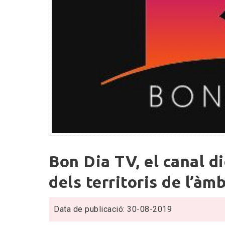
Bon
Bon Dia TV, el canal d
Dia
TV,
dels territoris de l’àmb
el
canal
Data de publicació: 30-08-2019
digital