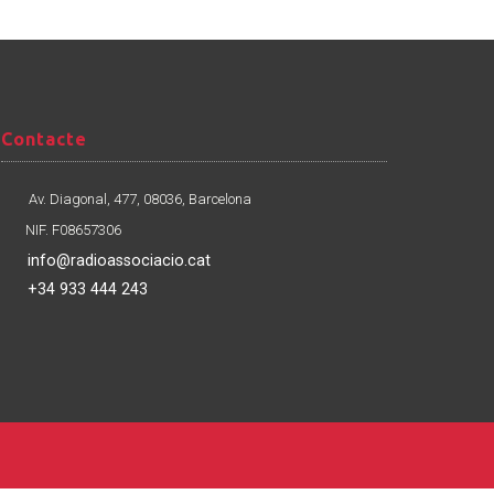
Contacte
Contacte
Av. Diagonal, 477, 08036, Barcelona
NIF. F08657306
info@radioassociacio.cat
+34 933 444 243