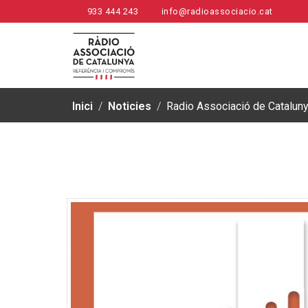
933 444 243
info@radioassociacio.cat
Inici
/
Noticies
/
Radio Associació de Cataluny