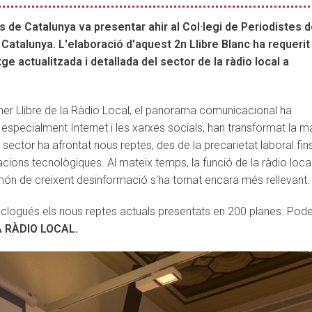
de Catalunya va presentar ahir al Col·legi de Periodistes 
 Catalunya. L'elaboració d'aquest 2n Llibre Blanc ha requerit
e actualitzada i detallada del sector de la ràdio local a
mer Llibre de la Ràdio Local, el panorama comunicacional ha
especialment Internet i les xarxes socials, han transformat la 
ector ha afrontat nous reptes, des de la precarietat laboral fins
cions tecnològiques. Al mateix temps, la funció de la ràdio loc
 món de creixent desinformació s'ha tornat encara més rellevant.
 inclogués els nous reptes actuals presentats en 200 planes. Pod
A RÀDIO LOCAL
.