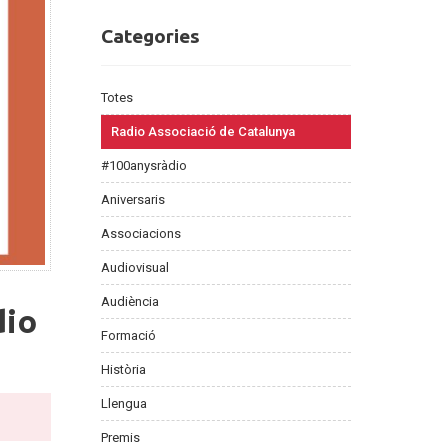
Categories
Categories
Totes
Radio Associació de Catalunya
#100anysràdio
Aniversaris
Associacions
Audiovisual
Audiència
dio
Formació
Història
Llengua
Premis