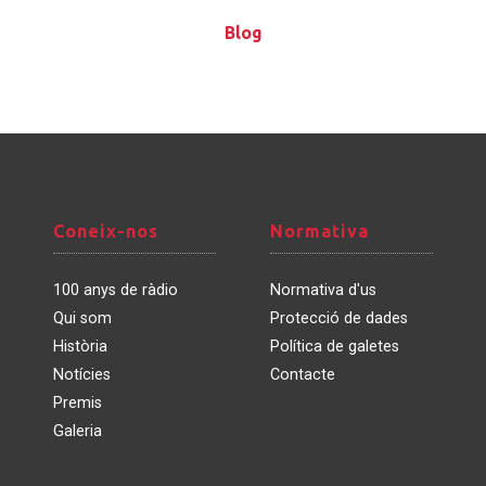
Blog
Blog
Coneix-
Normativa
Coneix-nos
Normativa
nos
100 anys de ràdio
Normativa d'us
Qui som
Protecció de dades
Història
Política de galetes
Notícies
Contacte
Premis
Galeria