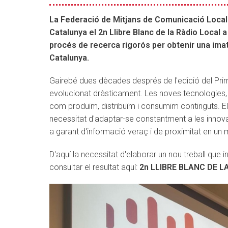
Llibre
Blanc
La Federació de Mitjans de Comunicació Locals 
de
Catalunya el 2n Llibre Blanc de la Ràdio Local a
la
procés de recerca rigorós per obtenir una imatg
Ràdio
Catalunya.
Local
Gairebé dues dècades després de l'edició del Pri
evolucionat dràsticament. Les noves tecnologies, 
com produïm, distribuïm i consumim continguts. El s
necessitat d'adaptar-se constantment a les innova
a garant d'informació veraç i de proximitat en un
D'aquí la necessitat d'elaborar un nou treball que
consultar el resultat aquí:
2n LLIBRE BLANC DE L