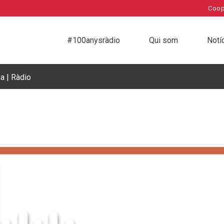
Coop
#100anysràdio
Qui som
Notí
a | Ràdio