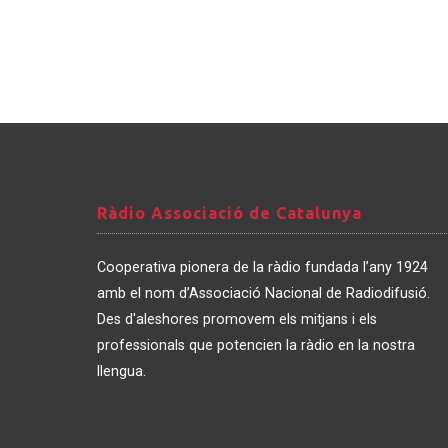
Ràdio
Ràdio Associació de Catalunya
Associació
de
Cooperativa pionera de la ràdio fundada l’any 1924
Catalunya
amb el nom d’Associació Nacional de Radiodifusió.
Des d'aleshores promovem els mitjans i els
professionals que potencien la ràdio en la nostra
llengua.