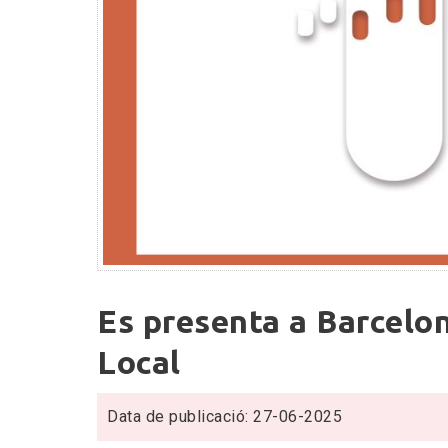
Es
Es presenta a Barcelon
presenta
a
Local
Barcelona
el
Data de publicació: 27-06-2025
2n