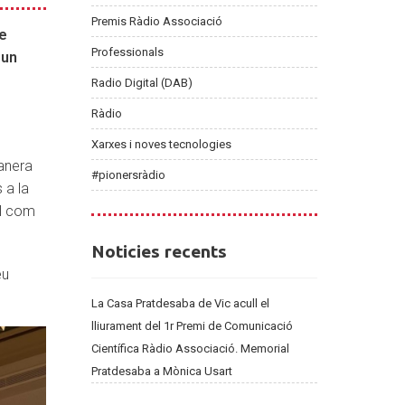
Premis Ràdio Associació
de
Professionals
 un
Radio Digital (DAB)
Ràdio
Xarxes i noves tecnologies
manera
#pionersràdio
 a la
al com
Noticies
Noticies recents
recents
eu
La Casa Pratdesaba de Vic acull el
lliurament del 1r Premi de Comunicació
Científica Ràdio Associació. Memorial
Pratdesaba a Mònica Usart