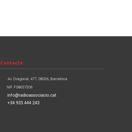
Contacte
Contacte
Av. Diagonal, 477, 08036, Barcelona
NIF. F08657306
info@radioassociacio.cat
+34 933 444 243