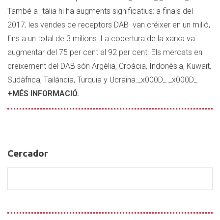
També a Itàlia hi ha augments significatius: a finals del
2017, les vendes de receptors DAB van créixer en un milió,
fins a un total de 3 milions. La cobertura de la xarxa va
augmentar del 75 per cent al 92 per cent. Els mercats en
creixement del DAB són Argèlia, Croàcia, Indonèsia, Kuwait,
Sudàfrica, Tailàndia, Turquia y Ucraïna._x000D_ _x000D_
+MÉS INFORMACIÓ.
Cercador
Cercador