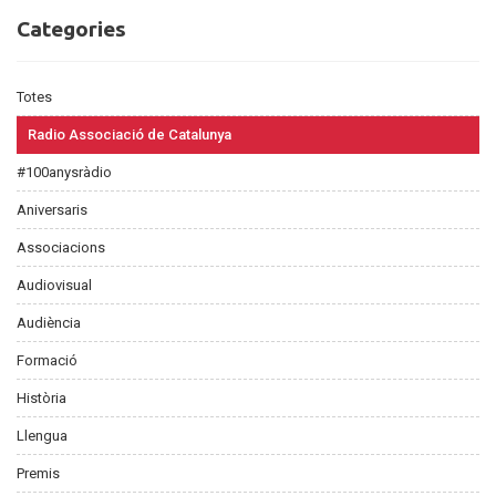
Categories
Categories
Totes
Radio Associació de Catalunya
#100anysràdio
Aniversaris
Associacions
Audiovisual
Audiència
Formació
Història
Llengua
Premis