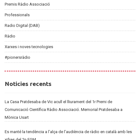
Premis Ràdio Associació
Professionals
Radio Digital (DAB)
Ràdio
Xarxes i noves tecnologies
#pionersràdio
Noticies
Noticies recents
recents
La Casa Pratdesaba de Vic acull el lliurament del 1r Premi de
Comunicació Científica Ràdio Associació. Memorial Pratdesaba a
Mònica Usart
Es manté la tendència a l’alça de l’audiència de ràdio en català amb les
xifres del 2n EGM