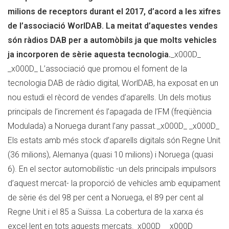
milions
milions de receptors durant el 2017, d’acord a les xifres
de
de l’associació WorlDAB. La meitat d’aquestes vendes
receptors,
són ràdios DAB per a automòbils ja que molts vehicles
la
ja incorporen de sèrie aquesta tecnologia.
_x000D_
meitat
_x000D_ L’associació que promou el foment de la
destinats
tecnologia DAB de ràdio digital, WorlDAB, ha exposat en un
a
nou estudi el rècord de vendes d’aparells. Un dels motius
automòbils
principals de l’increment és l’apagada de l’FM (freqüència
Modulada) a Noruega durant l’any passat._x000D_ _x000D_
Els estats amb més stock d’aparells digitals són Regne Unit
(36 milions), Alemanya (quasi 10 milions) i Noruega (quasi
6). En el sector automobilístic -un dels principals impulsors
d’aquest mercat- la proporció de vehicles amb equipament
de sèrie és del 98 per cent a Noruega, el 89 per cent al
Regne Unit i el 85 a Suïssa. La cobertura de la xarxa és
excel·lent en tots aquests mercats._x000D_ _x000D_