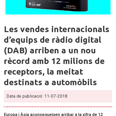
Les
Les vendes internacionals
vendes
internacionals
d’equips de ràdio digital
d’equips
(DAB) arriben a un nou
de
ràdio
rècord amb 12 milions de
digital
(DAB)
receptors, la meitat
arriben
destinats a automòbils
a
un
nou
Data de publicació: 11-07-2018
rècord
amb
12
Europa i Àsia aconsegueixen arribar a la xifra de 12