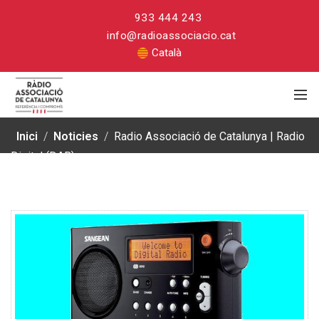
933 444 243
info@radioassociacio.cat
Català
Inici
/
Noticies
/
Radio Associació de Catalunya | Radio
Digital (DAB)