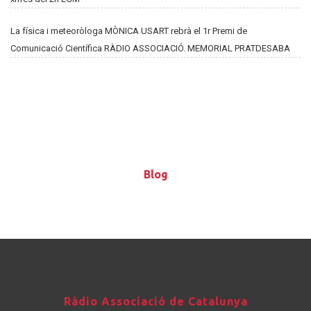
La física i meteoròloga MÒNICA USART rebrà el 1r Premi de
Comunicació Científica RÀDIO ASSOCIACIÓ. MEMORIAL PRATDESABA
Blog
Blog
Ràdio
Ràdio Associació de Catalunya