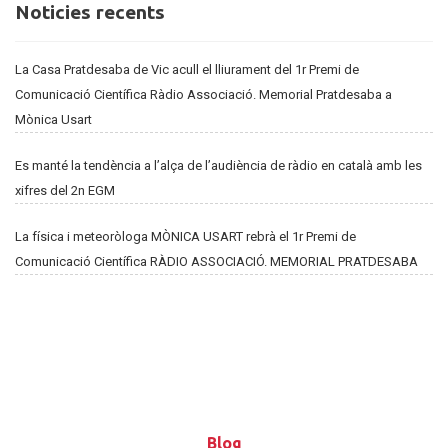
Noticies
Noticies recents
recents
La Casa Pratdesaba de Vic acull el lliurament del 1r Premi de
Comunicació Científica Ràdio Associació. Memorial Pratdesaba a
Mònica Usart
Es manté la tendència a l’alça de l’audiència de ràdio en català amb les
xifres del 2n EGM
La física i meteoròloga MÒNICA USART rebrà el 1r Premi de
Comunicació Científica RÀDIO ASSOCIACIÓ. MEMORIAL PRATDESABA
Blog
Blog