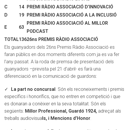
C
14
PREMI RÀDIO ASSOCIACIÓ D’INNOVACIÓ
D
19
PREMI RÀDIO ASSOCIACIÓ A LA INCLUSIÓ
PREMI RÀDIO ASSOCIACIÓ AL MILLOR
E
63
PODCAST
TOTAL
136
26ns PREMIS RÀDIO ASSOCIACIÓ
Els guanyadors dels 26ns Premis Ràdio Associació es
faran públics en dos moments diferents com ja es va fer
l’any passat. A la roda de premsa de presentació dels
guanyadors –prevista pel 21 d’abril- es farà una
diferenciació en la comunicació de guardons:
La part no concursal
. Són els reconeixements i premis
específics i honorífics, que no entren en competició i que
es donaran a conèixer en la seva totalitat. Són els
següents:
Millor Professional, Guardó 1924,
adreçat als
treballs audiovisua
ls, i Mencions d’Honor
.