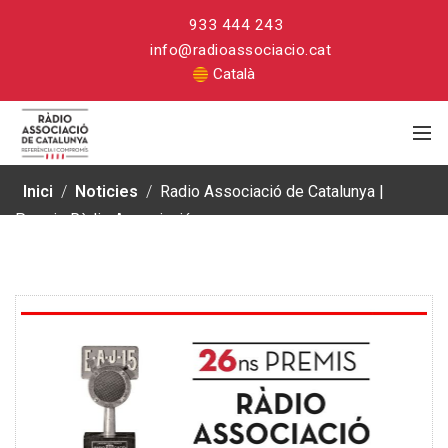
933 444 243
info@radioassociacio.cat
Català
Inici
/
Noticies
/
Radio Associació de Catalunya |
Premis Ràdio Associació