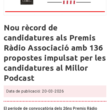
Nou
Nou rècord de
rècord
de
candidatures als Premis
candidatures
Ràdio Associació amb 136
als
Premis
propostes impulsat per les
Ràdio
Associació
candidatures al Millor
amb
Podcast
136
propostes
impulsat
Data de publicació: 20-03-2026
per
les
candidatures
El període de convocatòria dels 26ns Premis Ràdio