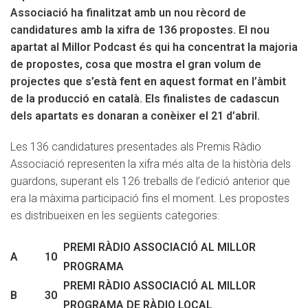
al
Associació ha finalitzat amb un nou rècord de
Millor
candidatures amb la xifra de 136 propostes. El nou
Podcast
apartat al Millor Podcast és qui ha concentrat la majoria
de propostes, cosa que mostra el gran volum de
projectes que s’està fent en aquest format en l’àmbit
de la producció en català. Els finalistes de cadascun
dels apartats es donaran a conèixer el 21 d’abril.
Les 136 candidatures presentades als Premis Ràdio
Associació representen la xifra més alta de la història dels
guardons, superant els 126 treballs de l’edició anterior que
era la màxima participació fins el moment. Les propostes
es distribueixen en les següents categories:
PREMI RÀDIO ASSOCIACIÓ AL MILLOR
A
10
PROGRAMA
PREMI RÀDIO ASSOCIACIÓ AL MILLOR
B
30
PROGRAMA DE RÀDIO LOCAL