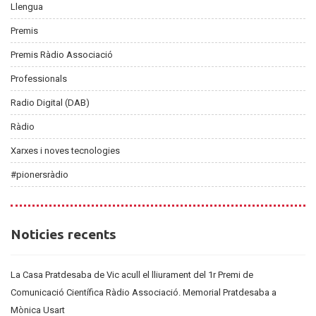
Llengua
Premis
Premis Ràdio Associació
Professionals
Radio Digital (DAB)
Ràdio
Xarxes i noves tecnologies
#pionersràdio
Noticies
Noticies recents
recents
La Casa Pratdesaba de Vic acull el lliurament del 1r Premi de
Comunicació Científica Ràdio Associació. Memorial Pratdesaba a
Mònica Usart