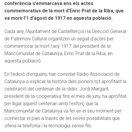
conferència s’emmarcava ens els actes
Prat
commemoratius de la mort d’Enric Prat de la Riba, que
de
va morir l’1 d’agost de 1917 en aquesta població.
la
Riba
Cada any, l’Ajuntament de Castellterçol i la Direcció General
de Patrimoni Cultural organitzen un seguit d’actes per
commemorar la mort l’any 1917 del president de la
Mancomunitat de Catalunya, Enric Prat de la Riba, en
aquesta població.
En l’edició d’enguany, han convidat Ràdio Associació de
Catalunya a explicar la història dels pioners tot aprofitant la
celebració del centenari de la ràdio. Jordi Margarit,
president de la cooperativa fins el mes de juny, ha aprofitat
per lligar aquest centenari amb l’esforç que la
Mancomunitat de Catalunya va fer en el seu moment per
connectar el país a través de les noves possibilitats que
oferia la telefonia i la tecnologia sense fils.