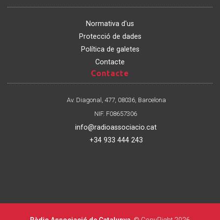
Normativa d'us
Protecció de dades
Política de galetes
Contacte
Contacte
Contacte
Av. Diagonal, 477, 08036, Barcelona
NIF. F08657306
info@radioassociacio.cat
+34 933 444 243
Ràdio Associació de Catalunya
. © CopyRight 2026