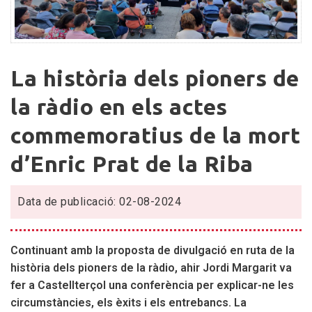
La
La història dels pioners de
història
dels
la ràdio en els actes
pioners
commemoratius de la mort
de
la
d’Enric Prat de la Riba
ràdio
en
els
Data de publicació: 02-08-2024
actes
commemoratius
Continuant amb la proposta de divulgació en ruta de la
de
història dels pioners de la ràdio, ahir Jordi Margarit va
la
fer a Castellterçol una conferència per explicar-ne les
mort
circumstàncies, els èxits i els entrebancs. La
d’Enric