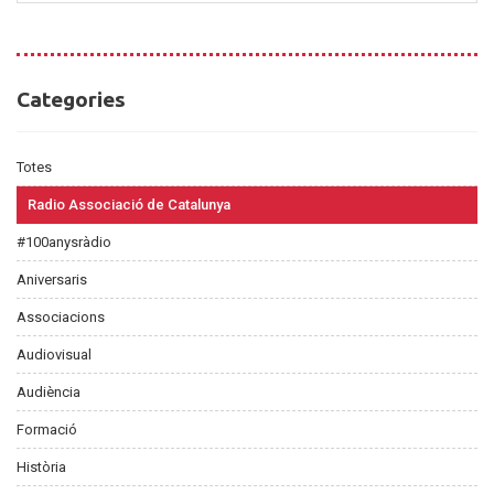
Categories
Categories
Totes
Radio Associació de Catalunya
#100anysràdio
Aniversaris
Associacions
Audiovisual
Audiència
Formació
Història