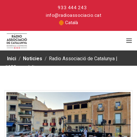
933 444 243
info@radioassociacio.cat
Català
Inici
/
Noticies
/
Radio Associació de Catalunya |
#100anysràdio