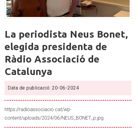
La
La periodista Neus Bonet,
periodista
Neus
elegida presidenta de
Bonet,
Ràdio Associació de
elegida
presidenta
Catalunya
de
Ràdio
Associació
Data de publicació: 20-06-2024
de
Catalunya
https://radioassociacio.cat/wp-
content/uploads/2024/06/NEUS_BONET_p.jpg