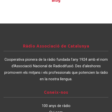
Blog
Ràdio
Ràdio Associació de Catalunya
Associació
de
Cooperativa pionera de la ràdio fundada l’any 1924 amb el nom
Catalunya
d’Associació Nacional de Radiodifusió. Des d'aleshores
promovem els mitjans i els professionals que potencien la ràdio
en la nostra llengua.
Coneix-
Coneix-nos
nos
100 anys de ràdio