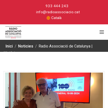
933 444 243
info@radioassociacio.cat
Català
Inici
/
Noticies
/
Radio Associació de Catalunya |
Història