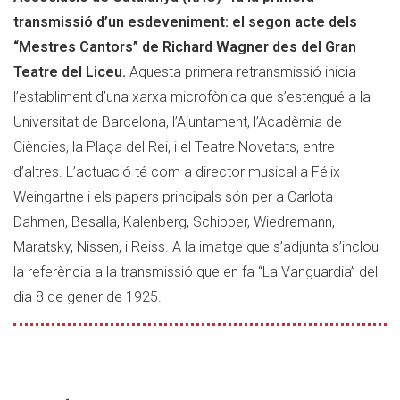
Liceu
transmissió d’un esdeveniment: el segon acte dels
“Mestres Cantors” de Richard Wagner des del Gran
Teatre del Liceu.
Aquesta primera retransmissió inicia
l’establiment d’una xarxa microfònica que s’estengué a la
Universitat de Barcelona, l’Ajuntament, l’Acadèmia de
Ciències, la Plaça del Rei, i el Teatre Novetats, entre
d’altres. L’actuació té com a director musical a Félix
Weingartne i els papers principals són per a Carlota
Dahmen, Besalla, Kalenberg, Schipper, Wiedremann,
Maratsky, Nissen, i Reiss. A la imatge que s’adjunta s’inclou
la referència a la transmissió que en fa “La Vanguardia” del
dia 8 de gener de 1925.