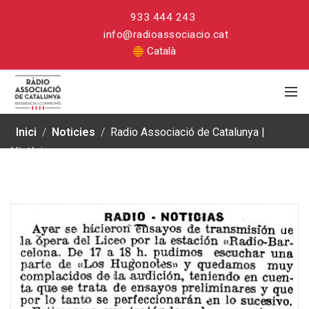
933 444 243
info@radioassociacio.cat
Català
Inici
/
Noticies
/
Radio Associació de Catalunya |
Història