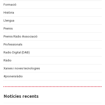
Formació
Història
Llengua
Premis
Premis Ràdio Associació
Professionals
Radio Digital (DAB)
Ràdio
Xarxes i noves tecnologies
#pionersràdio
Noticies
Noticies recents
recents