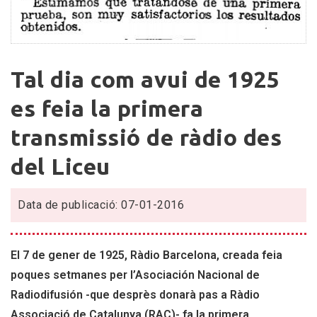
Tal
Tal dia com avui de 1925
dia
com
es feia la primera
avui
transmissió de ràdio des
de
1925
del Liceu
es
feia
la
Data de publicació: 07-01-2016
primera
transmissió
El 7 de gener de 1925, Ràdio Barcelona, creada feia
de
ràdio
poques setmanes per l’Asociación Nacional de
des
Radiodifusión -que desprès donarà pas a Ràdio
del
Associació de Catalunya (RAC)- fa la primera