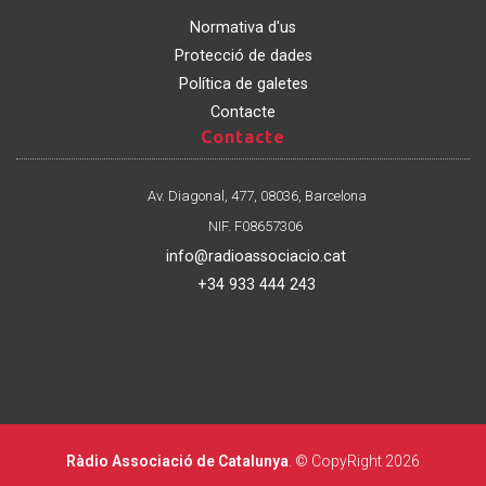
Normativa d'us
Protecció de dades
Política de galetes
Contacte
Contacte
Contacte
Av. Diagonal, 477, 08036, Barcelona
NIF. F08657306
info@radioassociacio.cat
+34 933 444 243
Ràdio Associació de Catalunya
. © CopyRight 2026