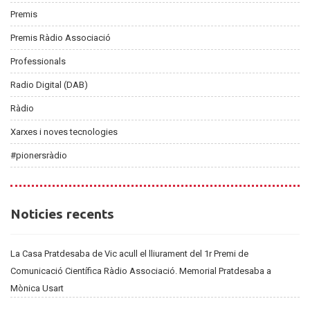
Premis
Premis Ràdio Associació
Professionals
Radio Digital (DAB)
Ràdio
Xarxes i noves tecnologies
#pionersràdio
Noticies
Noticies recents
recents
La Casa Pratdesaba de Vic acull el lliurament del 1r Premi de
Comunicació Científica Ràdio Associació. Memorial Pratdesaba a
Mònica Usart