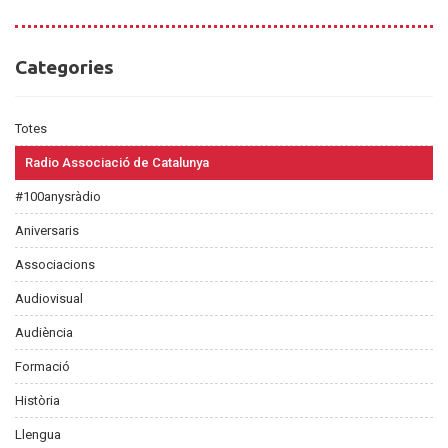
Categories
Categories
Totes
Radio Associació de Catalunya
#100anysràdio
Aniversaris
Associacions
Audiovisual
Audiència
Formació
Història
Llengua