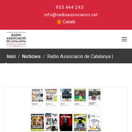
933 444 243
info@radioassociacio.cat
Català
Inici
/
Noticies
/
Radio Associació de Catalunya |
Associacions