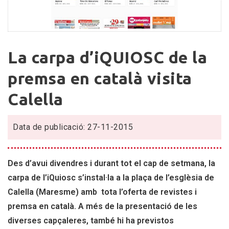
La
La carpa d’iQUIOSC de la
carpa
d’iQUIOSC
premsa en català visita
de
Calella
la
premsa
en
Data de publicació: 27-11-2015
català
visita
Calella
Des d’avui divendres i durant tot el cap de setmana, la
carpa de l’iQuiosc s’instal·la a la plaça de l’esglèsia de
Calella (Maresme) amb tota l’oferta de revistes i
premsa en català. A més de la presentació de les
diverses capçaleres, també hi ha previstos