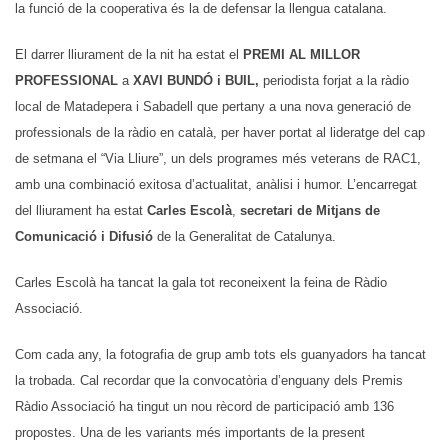
la funció de la cooperativa és la de defensar la llengua catalana.
El darrer lliurament de la nit ha estat el
PREMI AL MILLOR
PROFESSIONAL
a
XAVI BUNDÓ i BUIL,
periodista forjat a la ràdio
local de Matadepera i Sabadell que pertany a una nova generació de
professionals de la ràdio en català, per haver portat al lideratge del cap
de setmana el “Via Lliure”, un dels programes més veterans de RAC1,
amb una combinació exitosa d’actualitat, anàlisi i humor.
L’encarregat
del lliurament ha estat
Carles Escolà
,
secretari de Mitjans de
Comunicació i Difusió
de la Generalitat de Catalunya.
Carles
Escolà ha tancat la gala tot reconeixent la feina de Ràdio
Associació.
Com cada any, la fotografia de grup amb tots els guanyadors ha tancat
la trobada. Cal recordar que la convocatòria d’enguany dels Premis
Ràdio Associació ha tingut un nou rècord de participació amb 136
propostes. U
na de les variants més importants de la present