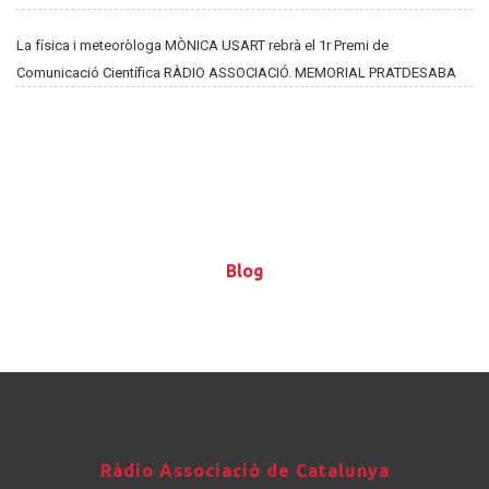
La física i meteoròloga MÒNICA USART rebrà el 1r Premi de
Comunicació Científica RÀDIO ASSOCIACIÓ. MEMORIAL PRATDESABA
Blog
Blog
Ràdio
Ràdio Associació de Catalunya