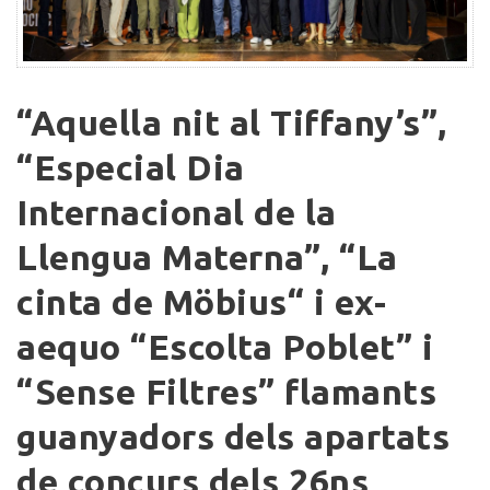
“Aquella
“Aquella nit al Tiffany’s”,
nit
al
“Especial Dia
Tiffany’s”,
Internacional de la
“Especial
Dia
Llengua Materna”, “La
Internacional
de
cinta de Möbius“ i ex-
la
aequo “Escolta Poblet” i
Llengua
Materna”,
“Sense Filtres” flamants
“La
cinta
guanyadors dels apartats
de
de concurs dels 26ns
Möbius“