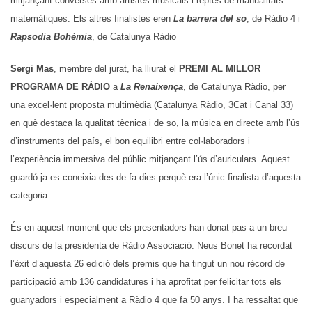
mitjançant converses amb artistes musicals i reptes de manualitats
matemàtiques. Els altres finalistes eren
La barrera del so
, de Ràdio 4 i
Rapsodia Bohèmia
, de Catalunya Ràdio
Sergi Mas
, membre del jurat, ha lliurat el
PREMI AL MILLOR
PROGRAMA DE RÀDIO
a
La Renaixença
, de Catalunya Ràdio, per
una excel·lent proposta multimèdia (Catalunya Ràdio, 3Cat i Canal 33)
en què destaca la qualitat tècnica i de so, la música en directe amb l’ús
d’instruments del país, el bon equilibri entre col·laboradors i
l’experiència immersiva del públic mitjançant l’ús d’auriculars. Aquest
guardó ja es coneixia des de fa dies perquè era l’únic finalista d’aquesta
categoria.
És en aquest moment que els presentadors han donat pas a un breu
discurs de la presidenta de Ràdio Associació. Neus Bonet ha recordat
l’èxit d’aquesta 26 edició dels premis que ha tingut un nou rècord de
participació amb 136 candidatures i ha aprofitat per felicitar tots els
guanyadors i especialment a Ràdio 4 que fa 50 anys. I ha ressaltat que