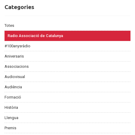
Categories
Categories
Totes
Radio Associació de Catalunya
#100anysràdio
Aniversaris
Associacions
Audiovisual
Audiència
Formació
Història
Llengua
Premis