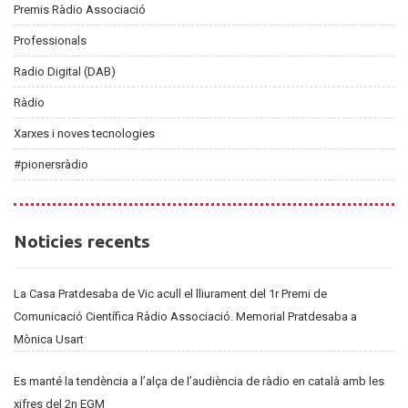
Premis Ràdio Associació
Professionals
Radio Digital (DAB)
Ràdio
Xarxes i noves tecnologies
#pionersràdio
Noticies
Noticies recents
recents
La Casa Pratdesaba de Vic acull el lliurament del 1r Premi de
Comunicació Científica Ràdio Associació. Memorial Pratdesaba a
Mònica Usart
Es manté la tendència a l’alça de l’audiència de ràdio en català amb les
xifres del 2n EGM