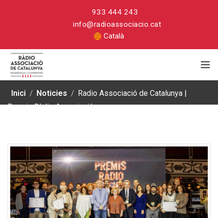
933 444 243
info@radioassociacio.cat
Català
Inici
/
Noticies
/
Radio Associació de Catalunya |
Premis Ràdio Associació