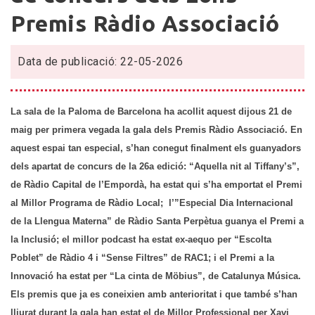
i
Premis Ràdio Associació
ex-
aequo
Data de publicació: 22-05-2026
“Escolta
Poblet”
i
La sala de la Paloma de Barcelona ha acollit aquest dijous 21 de
“Sense
maig per primera vegada la gala dels Premis Ràdio Associació. En
Filtres”
aquest espai tan especial, s’han conegut finalment els guanyadors
flamants
dels apartat de concurs de la 26a edició:
“Aquella nit al Tiffany’s”,
guanyadors
de Ràdio Capital de l’Empordà, ha estat qui s’ha emportat el Premi
dels
apartats
al Millor Programa de Ràdio Local; l’”Especial Dia Internacional
de
de la Llengua Materna” de Ràdio Santa Perpètua guanya el Premi a
concurs
la Inclusió; el millor podcast ha estat ex-aequo per “Escolta
dels
Poblet” de Ràdio 4 i “Sense Filtres” de RAC1; i el Premi a la
26ns
Innovació ha estat per “La cinta de Möbius”, de Catalunya Música.
Premis
Els premis que ja es coneixien amb anterioritat i que també s’han
Ràdio
lliurat durant la gala han estat el de Millor Professional per Xavi