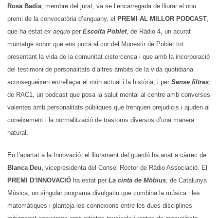
Rosa Badia
, membre del jurat, va se l’encarregada de lliurar el nou
premi de la convocatòria d’enguany, el
PREMI AL MILLOR PODCAST
,
que ha estat
ex-aequo
per
Escolta Poblet
, de Ràdio 4, un acurat
muntatge sonor que ens porta al cor del Monestir de Poblet tot
presentant la vida de
la comunitat cistercenca i que amb la incorporació
del testimoni de personalitats d’altres àmbits de la vida quotidiana
aconsegueixen entrellaçar el món actual i la història, i per
Sense filtres
,
de RAC1, un podcast que posa la salut mental al centre amb converses
valentes amb personalitats públiques que trenquen prejudicis i ajuden al
coneixement i la normalització de trastorns diversos d’una manera
natural.
En l’apartat a la Innovació, el lliurament del guardó ha anat a càrrec de
Blanca Deu,
vicepresidenta del Consel Rector de Ràdio Associació.
El
PREMI D’INNOVACIÓ
ha estat per
La cinta de
Möbius
, de Catalunya
Música, un singular programa divulgatiu que combina la música i les
matemàtiques i planteja les connexions entre les dues disciplines