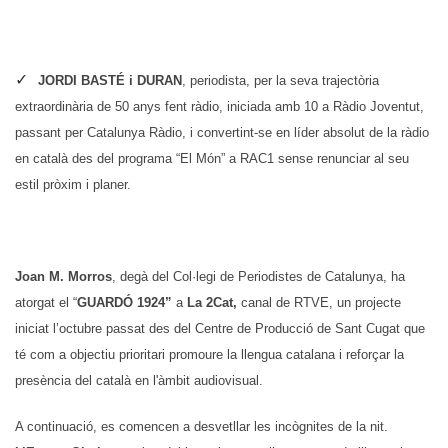
JORDI BASTÉ i DURAN
, periodista,
per la seva trajectòria
extraordinària de 50 anys fent ràdio, iniciada amb 10 a Ràdio Joventut,
passant per Catalunya Ràdio, i convertint-se en líder absolut de la ràdio
en català des del programa “El Món” a RAC1 sense renunciar al seu
estil pròxim i planer.
Joan M. Morros
, degà del Col·legi de Periodistes de Catalunya, ha
atorgat el “
GUARDÓ 1924”
a
La 2Cat,
canal de RTVE,
un projecte
iniciat l’octubre passat des del Centre de Producció de Sant Cugat que
té com a objectiu prioritari promoure la llengua catalana i r
eforçar la
presència del català en l'àmbit audiovisual.
A continuació, es comencen a desvetllar les incògnites de la nit.