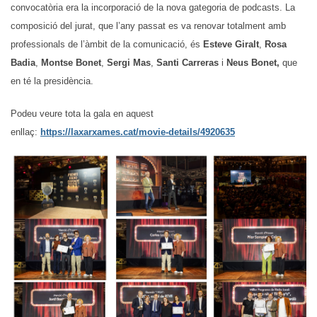
convocatòria era la incorporació de la nova gategoria de podcasts. La
composició del jurat, que l’any passat es va renovar totalment amb
professionals de l’àmbit de la comunicació, és
Esteve Giralt
,
Rosa
Badia
,
Montse Bonet
,
Sergi Mas
,
Santi Carreras
i
Neus Bonet,
que
en té la presidència.
Podeu veure tota la gala en aquest
enllaç:
https://laxarxames.cat/movie-details/4920635