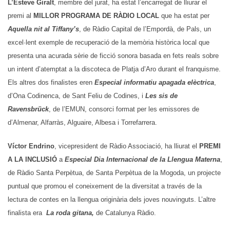
L’Esteve Giralt
, membre del jurat, ha estat l’encarregat de lliurar el
premi al
MILLOR PROGRAMA DE RÀDIO LOCAL
que ha estat per
Aquella nit al Tiffany’s
, de Ràdio Capital de l’Empordà, de Pals, un
excel·lent exemple de recuperació de la memòria històrica local que
presenta una acurada sèrie de ficció sonora basada en fets reals sobre
un intent d’atemptat a la discoteca de Platja d’Aro durant el franquisme.
Els altres dos finalistes eren
Especial informatiu apagada elèctrica
,
d’Ona Codinenca, de Sant Feliu de Codines, i
Les sis de
Ravensbrück
, de l’EMUN, consorci format per les emissores de
d’Almenar, Alfarràs, Alguaire, Albesa i Torrefarrera.
Víctor Endrino
, vicepresident de Ràdio Associació, ha lliurat el
PREMI
A LA INCLUSIÓ
a
Especial Dia Internacional de la Llengua Materna
,
de Ràdio Santa Perpètua, de Santa Perpètua de la Mogoda, un projecte
puntual que promou el coneixement de la diversitat a través de la
lectura de contes en la llengua originària dels joves nouvinguts. L’altre
finalista era
La roda gitana,
de Catalunya Ràdio.