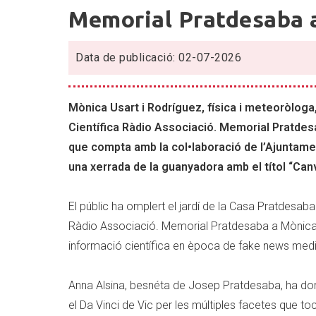
de
Memorial Pratdesaba 
Vic
acull
el
Data de publicació: 02-07-2026
lliurament
del
1r
Mònica Usart i Rodríguez, física i meteoròloga
Premi
Científica Ràdio Associació. Memorial Pratdesa
de
que compta amb la col•laboració de l’Ajuntamen
Comunicació
una xerrada de la guanyadora amb el títol “Can
Científica
Ràdio
El públic ha omplert el jardí de la Casa Pratdesaba
Associació.
Ràdio Associació. Memorial Pratdesaba a Mònica Us
Memorial
Pratdesaba
informació científica en època de fake news med
a
Mònica
Anna Alsina, besnéta de Josep Pratdesaba, ha donat
Usart
el Da Vinci de Vic per les múltiples facetes que to