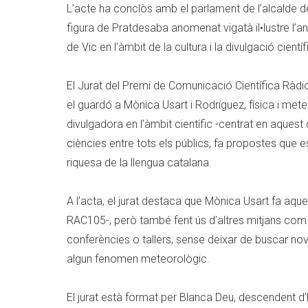
L’acte ha conclòs amb el parlament de l’alcalde de 
figura de Pratdesaba anomenat vigatà il•lustre l’a
de Vic en l’àmbit de la cultura i la divulgació científ
El Jurat del Premi de Comunicació Científica Ràd
el guardó a Mònica Usart i Rodríguez, física i mete
divulgadora en l’àmbit científic -centrat en aques
ciències entre tots els públics, fa propostes que es
riquesa de la llengua catalana.
A l’acta, el jurat destaca que Mònica Usart fa aqu
RAC105-, però també fent ús d’altres mitjans com la t
conferències o tallers, sense deixar de buscar n
algun fenomen meteorològic.
El jurat està format per Blanca Deu, descendent 