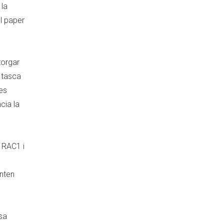
 la
el paper
torgar
a tasca
les
cia la
e RAC1 i
enten
sa