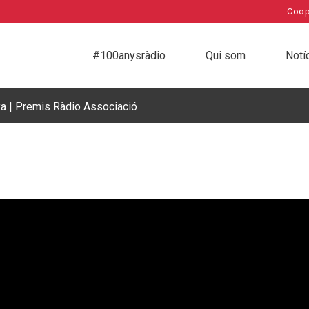
Coop
#100anysràdio
Qui som
Notí
ya | Premis Ràdio Associació