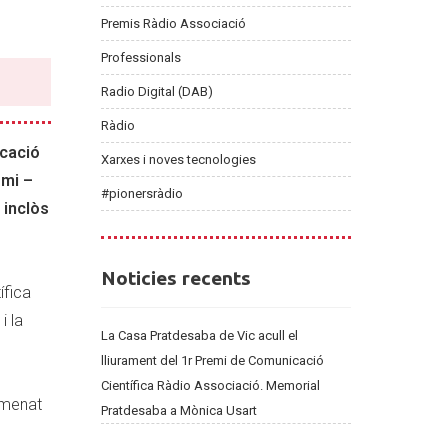
Premis Ràdio Associació
Professionals
Radio Digital (DAB)
Ràdio
icació
Xarxes i noves tecnologies
emi –
#pionersràdio
 inclòs
Noticies
Noticies recents
ífica
recents
i la
La Casa Pratdesaba de Vic acull el
lliurament del 1r Premi de Comunicació
Científica Ràdio Associació. Memorial
omenat
Pratdesaba a Mònica Usart