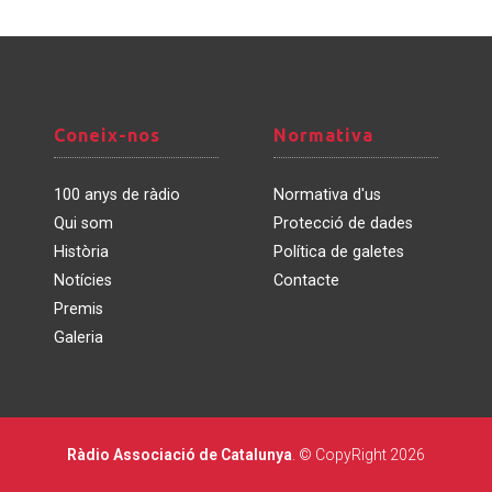
Coneix-
Normativa
Coneix-nos
Normativa
nos
100 anys de ràdio
Normativa d'us
Qui som
Protecció de dades
Història
Política de galetes
Notícies
Contacte
Premis
Galeria
Ràdio Associació de Catalunya
. © CopyRight 2026