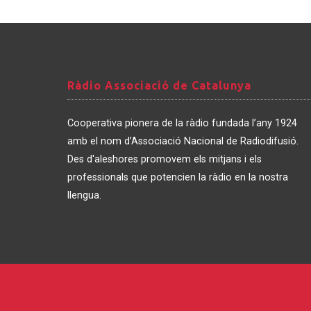
Ràdio
Ràdio Associació de Catalunya
Associació
de
Cooperativa pionera de la ràdio fundada l’any 1924
Catalunya
amb el nom d’Associació Nacional de Radiodifusió.
Des d'aleshores promovem els mitjans i els
professionals que potencien la ràdio en la nostra
llengua.