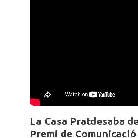
La
La Casa Pratdesaba de 
Casa
Pratdesaba
Premi de Comunicació 