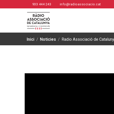
933 444 243
info@radioassociacio.cat
Inici
/
Noticies
/
Radio Associació de Catalun