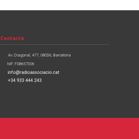
Contacte
Contacte
Av. Diagonal, 477, 08036, Barcelona
NIF. F08657306
info@radioassociacio.cat
+34 933 444 243