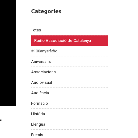
Categories
Categories
Totes
Radio Associació de Catalunya
#100anysràdio
Aniversaris
Associacions
Audiovisual
Audiència
Formació
Història
r
Llengua
Premis