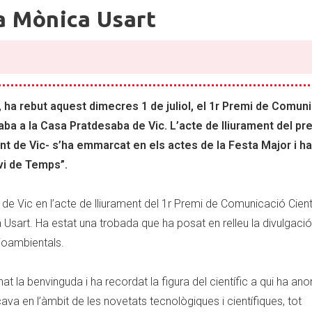
a Mònica Usart
, ha rebut aquest dimecres 1 de juliol, el 1r Premi de Comun
ba a la Casa Pratdesaba de Vic. L’acte de lliurament del pr
t de Vic- s’ha emmarcat en els actes de la Festa Major i ha
vi de Temps”.
 de Vic en l’acte de lliurament del 1r Premi de Comunicació Cient
art. Ha estat una trobada que ha posat en relleu la divulgació 
ioambientals.
 la benvinguda i ha recordat la figura del científic a qui ha an
cava en l’àmbit de les novetats tecnològiques i científiques, tot