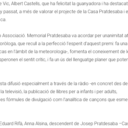
Vic, Albert Castells, que ha felicitat la guanyadora i ha destacat
ny passat, a més de valorar el projecte de la Casa Pratdesaba i 
ica.
io Associació. Memorial Pratdesaba va acordar per unanimitat a
oròloga, que recull a la perfecció l’esperit d’aquest premi: fa un
t cas en l’àmbit de la meteorologia-, fomenta el coneixement de 
peronen el sentit crític, i fa un ús del llenguatge planer que poten
esta difusió especialment a través de la ràdio -en concret des d
elevisió, la publicació de llibres per a infants i per adults,
oves fórmules de divulgació com l’analítica de cançons que esm
d’Eduard Rifà, Anna Alsina, descendent de Josep Pratdesaba –Ca