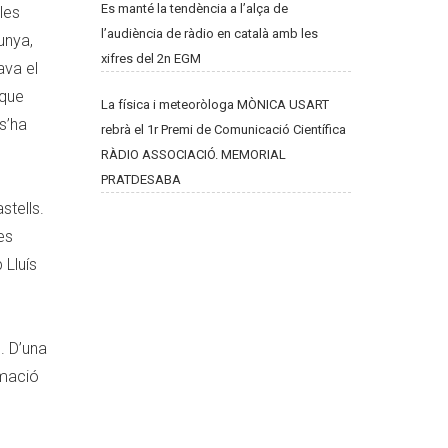
Es manté la tendència a l’alça de
les
l’audiència de ràdio en català amb les
unya,
xifres del 2n EGM
ava el
 que
La física i meteoròloga MÒNICA USART
s’ha
rebrà el 1r Premi de Comunicació Científica
RÀDIO ASSOCIACIÓ. MEMORIAL
PRATDESABA
stells.
es
 Lluís
. D’una
rmació