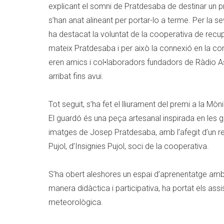
explicant el somni de Pratdesaba de destinar un p
s’han anat alineant per portar-lo a terme. Per la
ha destacat la voluntat de la cooperativa de recup
mateix Pratdesaba i per això la connexió en la 
eren amics i col•laboradors fundadors de Ràdio A
arribat fins avui.
Tot seguit, s’ha fet el lliurament del premi a la Mò
El guardó és una peça artesanal inspirada en les 
imatges de Josep Pratdesaba, amb l’afegit d’un re
Pujol, d’Insignies Pujol, soci de la cooperativa.
S’ha obert aleshores un espai d’aprenentatge amb 
manera didàctica i participativa, ha portat els assi
meteorològica.