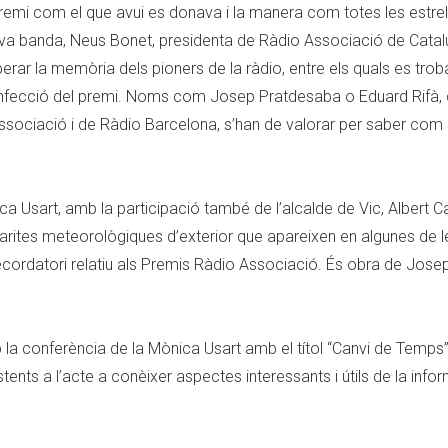
remi com el que avui es donava i la manera com totes les estrel
 seva banda, Neus Bonet, presidenta de Ràdio Associació de Catal
erar la memòria dels pioners de la ràdio, entre els quals es trob
confecció del premi. Noms com Josep Pratdesaba o Eduard Rifà,
ssociació i de Ràdio Barcelona, s’han de valorar per saber com 
nica Usart, amb la participació també de l’alcalde de Vic, Albert Ca
garites meteorològiques d’exterior que apareixen en algunes de l
cordatori relatiu als Premis Ràdio Associació. És obra de Josep
la conferència de la Mònica Usart amb el títol “Canvi de Temps”
stents a l’acte a conèixer aspectes interessants i útils de la info