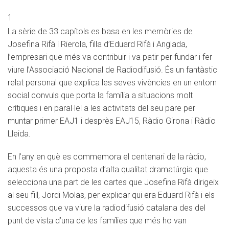
Xarxa+
1
La sèrie de 33 capítols es basa en les memòries de
Josefina Rifà i Rierola, filla d’Eduard Rifà i Anglada,
l’empresari que més va contribuir i va patir per fundar i fer
viure l’Associació Nacional de Radiodifusió. És un fantàstic
relat personal que explica les seves vivències en un entorn
social convuls que porta la família a situacions molt
crítiques i en paral·lel a les activitats del seu pare per
muntar primer EAJ1 i desprès EAJ15, Ràdio Girona i Ràdio
Lleida.
En l’any en què es commemora el centenari de la ràdio,
aquesta és una proposta d’alta qualitat dramatúrgia que
selecciona una part de les cartes que Josefina Rifà dirigeix
al seu fill, Jordi Molas, per explicar qui era Eduard Rifà i els
successos que va viure la radiodifusió catalana des del
punt de vista d’una de les famílies que més ho van