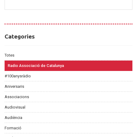
Categories
Categories
Totes
Radio Associació de Catalunya
#100anysràdio
Aniversaris
Associacions
Audiovisual
Audiència
Formació