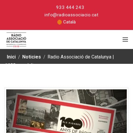
933 444 243
info@radioassociacio.cat
Català
Inici
/
Noticies
/
Radio Associació de Catalunya |
#100anysràdio