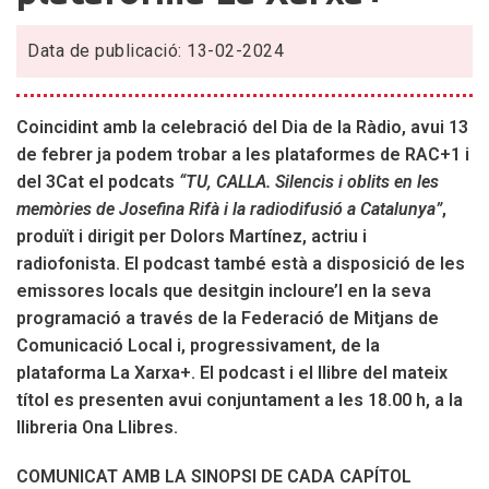
emissores
locals
Data de publicació: 13-02-2024
a
través
de
Coincidint amb la celebració del Dia de la Ràdio, avui 13
la
de febrer ja podem trobar a les plataformes de RAC+1 i
Federació
del 3Cat el podcats
“TU, CALLA. Silencis i oblits en les
de
memòries de Josefina Rifà i la radiodifusió a Catalunya”
,
Mitjans
produït i dirigit per Dolors Martínez, actriu i
de
radiofonista. El podcast també està a disposició de les
Comunicació
emissores locals que desitgin incloure’l en la seva
Local
programació a través de la Federació de Mitjans de
i,
Comunicació Local i, progressivament, de la
progressivament,
plataforma La Xarxa+.
El podcast i el llibre del mateix
a
títol es presenten avui conjuntament a les 18.00 h, a la
la
llibreria Ona Llibres.
plataforma
COMUNICAT AMB LA SINOPSI DE CADA CAPÍTOL
La