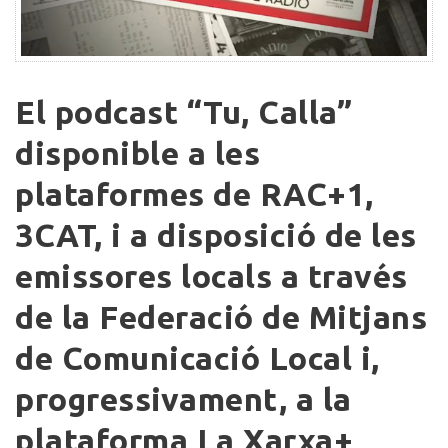
El
El podcast “Tu, Calla”
podcast
“Tu,
disponible a les
Calla”
plataformes de RAC+1,
disponible a
les
3CAT, i a disposició de les
plataformes
de
emissores locals a través
RAC+1,
de la Federació de Mitjans
3CAT,
i
de Comunicació Local i,
a
disposició
progressivament, a la
de
plataforma La Xarxa+
les