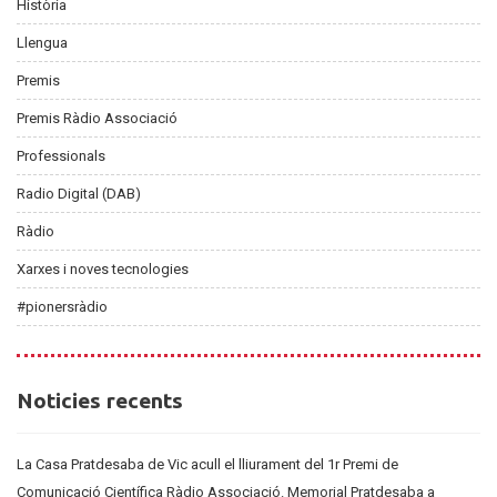
Història
Llengua
Premis
Premis Ràdio Associació
Professionals
Radio Digital (DAB)
Ràdio
Xarxes i noves tecnologies
#pionersràdio
Noticies
Noticies recents
recents
La Casa Pratdesaba de Vic acull el lliurament del 1r Premi de
Comunicació Científica Ràdio Associació. Memorial Pratdesaba a