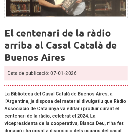
El
El centenari de la ràdio
centenari
de
arriba al Casal Català de
la
Buenos Aires
ràdio
arriba
al
Data de publicació: 07-01-2026
Casal
Català
de
La Biblioteca del Casal Català de Buenos Aires, a
Buenos
l’Argentina, ja disposa del material divulgatiu que Ràdio
Aires
Associació de Catalunya va editar i produir durant el
centenari de la ràdio, celebrat el 2024. La
vicepresidenta de la cooperativa, Blanca Deu, n’ha fet
donació i ha posat a disposició dels usuaris del casal