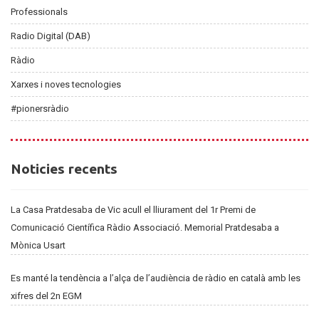
Professionals
Radio Digital (DAB)
Ràdio
Xarxes i noves tecnologies
#pionersràdio
Noticies
Noticies recents
recents
La Casa Pratdesaba de Vic acull el lliurament del 1r Premi de
Comunicació Científica Ràdio Associació. Memorial Pratdesaba a
Mònica Usart
Es manté la tendència a l’alça de l’audiència de ràdio en català amb les
xifres del 2n EGM