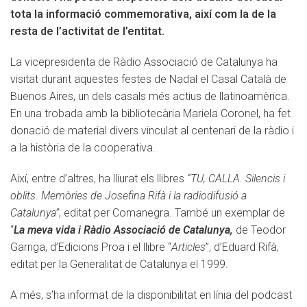
tota la informació commemorativa, així com la de la
resta de l’activitat de l’entitat.
La vicepresidenta de Ràdio Associació de Catalunya ha
visitat durant aquestes festes de Nadal el Casal Català de
Buenos Aires, un dels casals més actius de llatinoamèrica.
En una trobada amb la bibliotecària Mariela Coronel, ha fet
donació de material divers vinculat al centenari de la ràdio i
a la història de la cooperativa.
Així, entre d’altres, ha lliurat els llibres
“TU, CALLA. Silencis i
oblits. Memòries de Josefina Rifà i la radiodifusió a
Catalunya”
, editat per Comanegra. També un exemplar de
“
La meva vida i Ràdio Associació de Catalunya,
de Teodor
Garriga, d’Edicions Proa i el llibre “
Articles
”, d’Eduard Rifà,
editat per la Generalitat de Catalunya el 1999.
A més, s’ha informat de la disponibilitat en línia del podcast