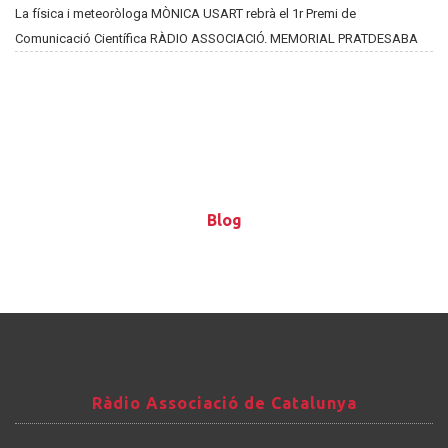
La física i meteoròloga MÒNICA USART rebrà el 1r Premi de
Comunicació Científica RÀDIO ASSOCIACIÓ. MEMORIAL PRATDESABA
Blog
Blog
Ràdio
Ràdio Associació de Catalunya
Associació