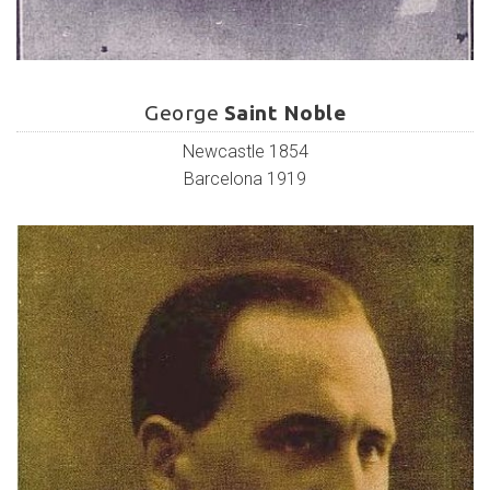
George
Saint
George
Saint Noble
Noble
Newcastle 1854
Barcelona 1919