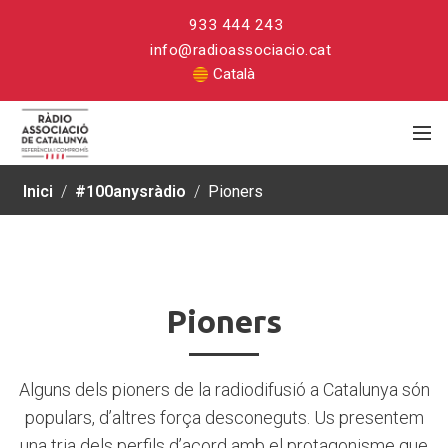
933 444 243
info@radioassociacio.cat
Català
Inici
/
#100anysràdio
/
Pioners
Pioners
Pioners
Alguns dels pioners de la radiodifusió a Catalunya són
populars, d’altres força desconeguts. Us presentem
una tria dels perfils d’acord amb el protagonisme que