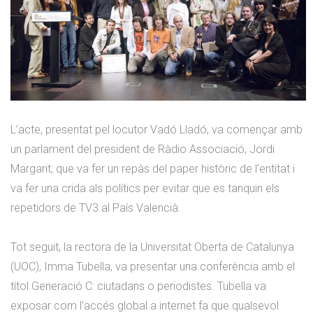
L’acte, presentat pel locutor Vadó Lladó, va començar amb
un parlament del president de Ràdio Associació, Jordi
Margarit, que va fer un repàs del paper històric de l’entitat i
va fer una crida als polítics per evitar que es tanquin els
repetidors de TV3 al País Valencià.
Tot seguit, la rectora de la Universitat Oberta de Catalunya
(UOC), Imma Tubella, va presentar una conferència amb el
títol Generació C: ciutadans o periodistes. Tubella va
exposar com l’accés global a internet fa que qualsevol